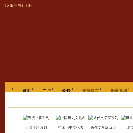
社区服务
统计排行
网站首页
个人中心
首页
门户
论坛
畅所欲言
新章亮相
章外拾趣
个人中心
公告
帖子
五虎上将系列—
中国历史文化名
近代文学家系列
世界