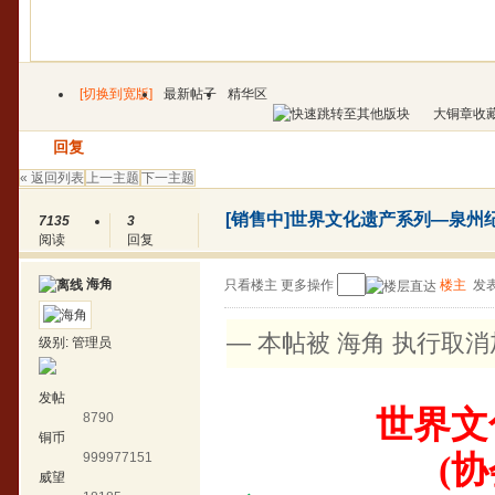
[切换到宽版]
最新帖子
精华区
大铜章收
发帖
回复
« 返回列表
上一主题
下一主题
[销售中]
世界文化遗产系列—泉州纪
7135
3
阅读
回复
海角
只看楼主
更多操作
楼主
发表
— 本帖被 海角 执行取消加亮
级别:
管理员
发帖
世界文
8790
铜币
999977151
(
协
威望