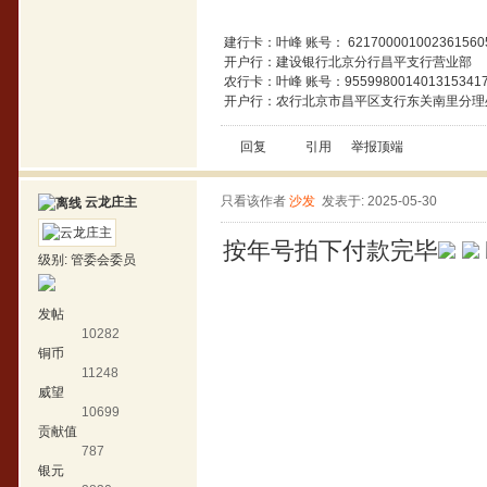
建行卡：叶峰 账号： 621700001002361560
开户行：建设银行北京分行昌平支行营业部
农行卡：叶峰 账号：955998001401315341
开户行：农行北京市昌平区支行东关南里分理
回复
引用
举报
顶端
只看该作者
沙发
发表于: 2025-05-30
云龙庄主
按年号拍下付款完毕
级别:
管委会委员
发帖
10282
铜币
11248
威望
10699
贡献值
787
银元