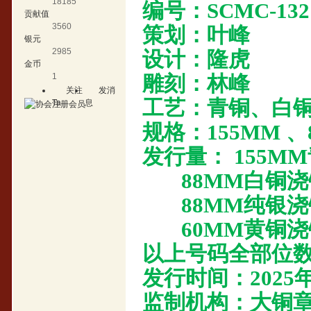
18185
编号：SCMC-132
贡献值
3560
策划：叶峰
银元
2985
设计：隆虎
金币
1
雕刻：林峰
关注
发消
工艺：青铜、白
Ta
息
规格：155MM 、
发行量： 155MM青
88MM
白铜浇铸
88MM
纯银浇铸
60MM
黄铜浇铸
以上号码全部位数
发行时间：2025
监制机构：大铜