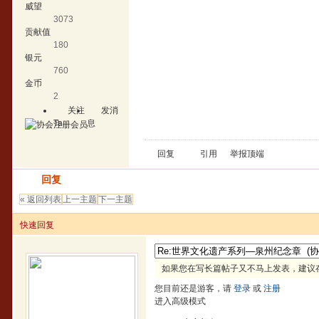
威望
3073
贡献值
180
银元
760
金币
2
关注
发消
Ta
息
回复
引用
举报
顶端
发帖
回复
« 返回列表
上一主题
下一主题
快速回复
如果您在写长篇帖子又不马上发表，建议
您目前还是游客，请
登录
或
注册
进入高级模式