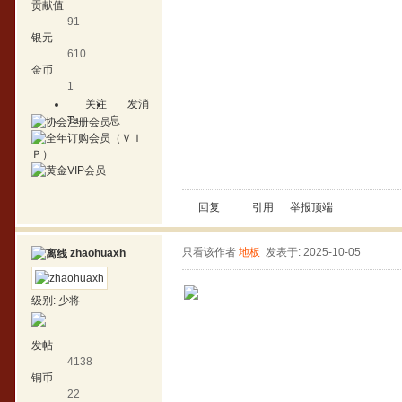
贡献值
91
银元
610
金币
1
关注
发消
Ta
息
回复
引用
举报
顶端
只看该作者
地板
发表于: 2025-10-05
zhaohuaxh
级别:
少将
发帖
4138
铜币
22