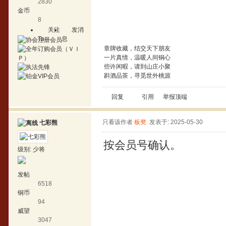
2830
金币
8
关注
发消
Ta
息
章牌收藏，结交天下朋友
一片真情，温暖人间铜心
些许闲暇，请到山庄小聚
斟酒品茶，寻觅世外桃源
回复
引用
举报
顶端
只看该作者
板凳
发表于: 2025-05-30
七彩熊
按会员号确认。
级别:
少将
发帖
6518
铜币
94
威望
3047